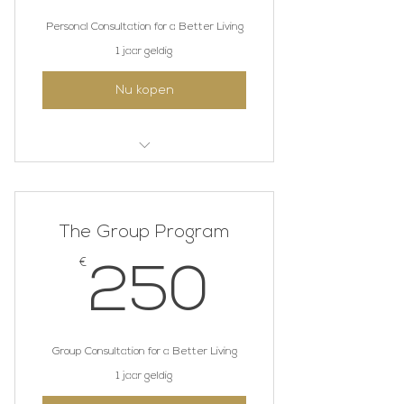
Personal Consultation for a Better Living
1 jaar geldig
Nu kopen
I'm a benefit
I'm a benefit
The Group Program
I'm a benefit
€
250€
250
Group Consultation for a Better Living
1 jaar geldig