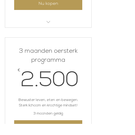
Nu kopen
I'm a benefit
I'm a benefit
3 maanden oersterk
I'm a benefit
programma
I'm a benefit
€
2.50
2.500
Bewuster leven, eten en bewegen.
Sterk lichaam en krachtige mindset!
3 maanden geldig
Nu kopen